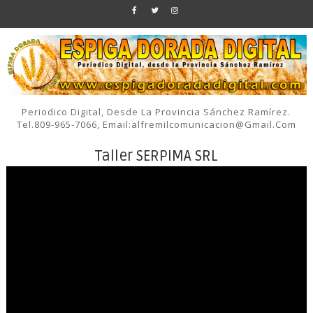
Periodico Digital, Desde La Provincia Sánchez Ramírez.
Tel.809-965-7066, Email:alfremilcomunicacion@gmail.com
Taller SERPIMA SRL