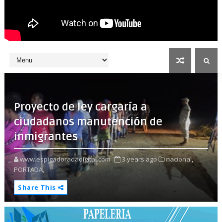
Proyecto de ley cargaría a
ciudadanos manutención de
inmigrantes
www.espigadoradadigital.com
3 years ago
nacional,
PORTADA,
Share This