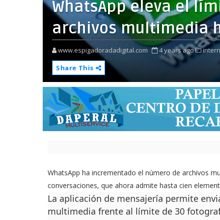
WhatsApp eleva el lím
archivos multimedia 
www.espigadoradadigital.com
4 years ago
inter
Share This
WhatsApp ha incrementado el número de archivos mul
conversaciones, que ahora admite hasta cien elemento
La aplicación de mensajería permite envi
multimedia frente al límite de 30 fotogr