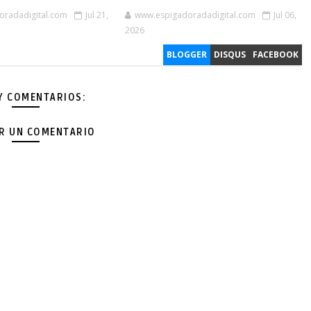
oradadigital.com
Jul 21,
www.espigadoradadigital.com
Jul 06,
2026
BLOGGER
DISQUS
FACEBOOK
Y COMENTARIOS:
AR UN COMENTARIO