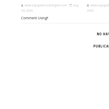
www.espigadoradadigital.com
Aug
www.espigad
04, 2026
2026
Comment Using!!
NO HA
PUBLIC