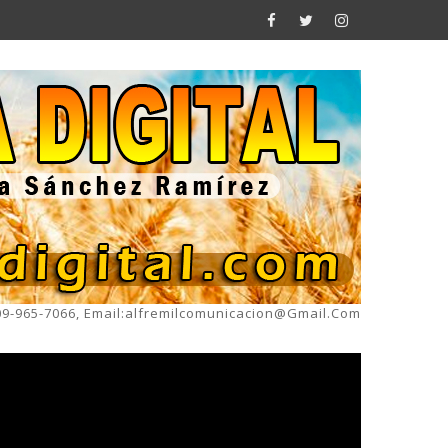
809-965-7066, Email:alfremilcomunicacion@gmail.com