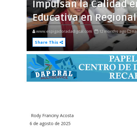
Impulsan la Calidad e
Educativa en Regional
www.espigadoradadigital.com
12 months ago
na
Share This
Rody Franciny Acosta
6 de agosto de 2025