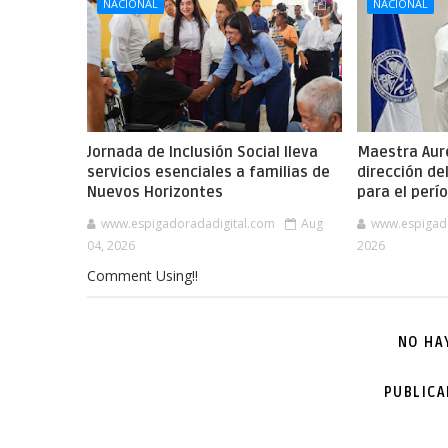
NACIONAL
NACIONAL
Jornada de Inclusión Social lleva
Maestra Aure
servicios esenciales a familias de
dirección de
Nuevos Horizontes
para el per
www.espigadoradadigital.com
Aug
www.espigad
04, 2026
2026
Comment Using!!
NO HA
PUBLIC