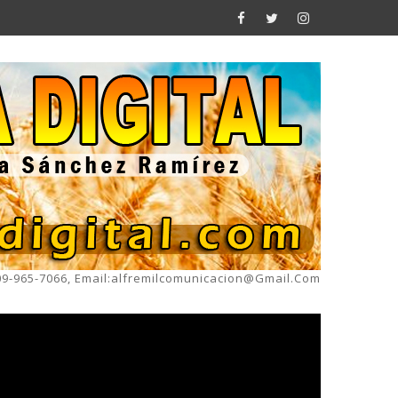
809-965-7066, Email:alfremilcomunicacion@gmail.com