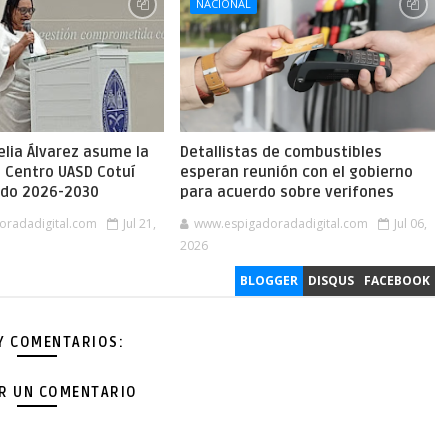
NACIONAL
lia Álvarez asume la
Detallistas de combustibles
l Centro UASD Cotuí
esperan reunión con el gobierno
íodo 2026-2030
para acuerdo sobre verifones
oradadigital.com
Jul 21,
www.espigadoradadigital.com
Jul 06,
2026
BLOGGER
DISQUS
FACEBOOK
Y COMENTARIOS:
AR UN COMENTARIO