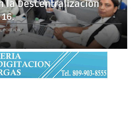
n la Descentralización
 16.
c,
PORTADA,