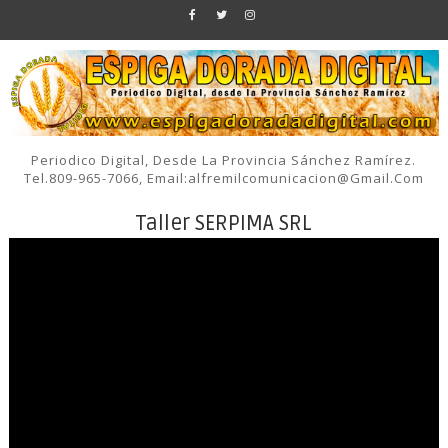
Periodico Digital, Desde La Provincia Sánchez Ramírez.
Tel.809-965-7066, Email:alfremilcomunicacion@gmail.com
Taller SERPIMA SRL