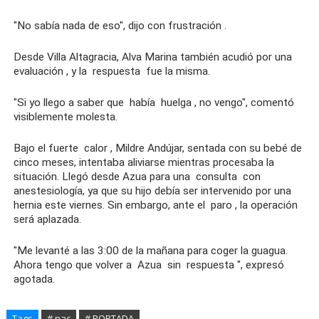
"No
sabía
nada de eso", dijo con
frustración
.
Desde Villa Altagracia, Alva Marina también acudió por una
evaluación
, y la
respuesta
fue la misma.
"Si yo llego a saber que
había
huelga
, no vengo", comentó
visiblemente molesta.
Bajo el fuerte
calor
, Mildre Andújar, sentada con su bebé de
cinco meses, intentaba aliviarse mientras procesaba la
situación. Llegó desde Azua para una
consulta
con
anestesiología, ya que su hijo debía ser intervenido por una
hernia este viernes. Sin embargo, ante el
paro
, la operación
será aplazada.
"Me levanté a las 3:00 de la mañana para coger la guagua.
Ahora tengo que volver a
Azua
sin
respuesta
", expresó
agotada.
Tags
# nac
# PORTADA