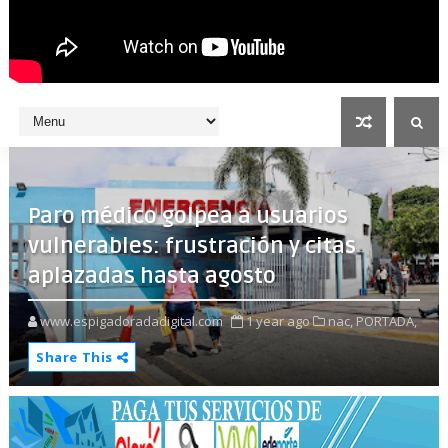
Paro médico golpea a usuarios
vulnerables: frustración y citas
aplazadas hasta agosto
www.espigadoradadigital.com
1 year ago
nac,
PORTADA,
Share This