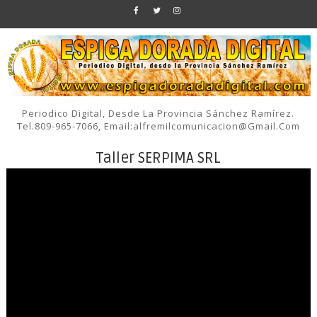
Periodico Digital, Desde La Provincia Sánchez Ramírez.
Tel.809-965-7066, Email:alfremilcomunicacion@gmail.com
Taller SERPIMA SRL