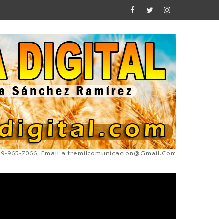
809-965-7066, Email:alfremilcomunicacion@gmail.com