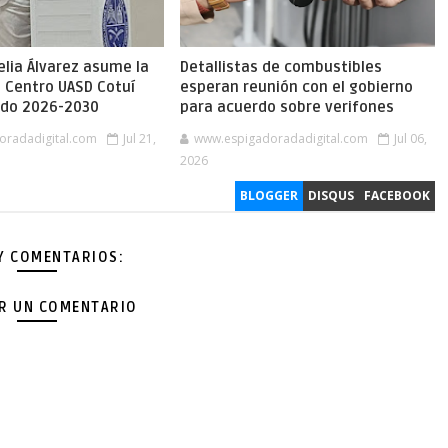
lia Álvarez asume la
Detallistas de combustibles
l Centro UASD Cotuí
esperan reunión con el gobierno
íodo 2026-2030
para acuerdo sobre verifones
oradadigital.com
Jul 21,
www.espigadoradadigital.com
Jul 06,
2026
BLOGGER
DISQUS
FACEBOOK
Y COMENTARIOS:
AR UN COMENTARIO