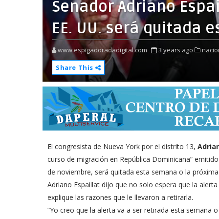
Senador Adriano Espail
EE. UU. será quitada 
www.espigadoradadigital.com
3 years ago
nacio
Share This
El congresista de Nueva York por el distrito 13,
Adrian
curso de migración en República Dominicana” emitido
de noviembre, será quitada esta semana o la próxima
Adriano Espaillat dijo que no solo espera que la alert
explique las razones que le llevaron a retirarla.
“Yo creo que la alerta va a ser retirada esta semana o