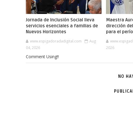
Jornada de Inclusión Social lleva
Maestra Aure
servicios esenciales a familias de
dirección de
Nuevos Horizontes
para el per
www.espigadoradadigital.com
Aug
www.espigad
04, 2026
2026
Comment Using!!
NO HA
PUBLIC