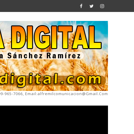
809-965-7066, Email:alfremilcomunicacion@gmail.com