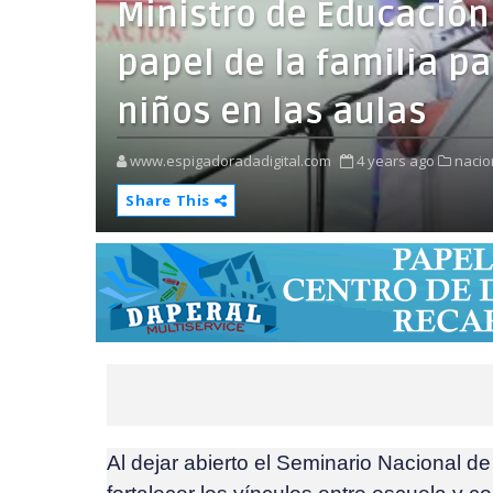
Ministro de Educación
papel de la familia pa
niños en las aulas
www.espigadoradadigital.com
4 years ago
nacio
Share This
Al dejar abierto el Seminario Nacional d