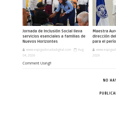
Jornada de Inclusión Social lleva
Maestra Aure
servicios esenciales a familias de
dirección de
Nuevos Horizontes
para el per
www.espigadoradadigital.com
Aug
www.espigad
04, 2026
2026
Comment Using!!
NO HA
PUBLIC