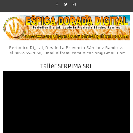
Periodico Digital, Desde La Provincia Sánchez Ramírez.
Tel.809-965-7066, Email:alfremilcomunicacion@gmail.com
Taller SERPIMA SRL