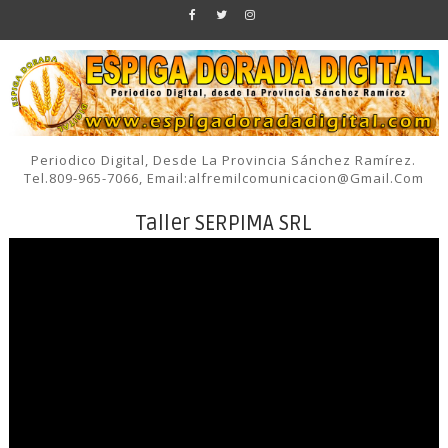
Periodico Digital, Desde La Provincia Sánchez Ramírez.
Tel.809-965-7066, Email:alfremilcomunicacion@gmail.com
Taller SERPIMA SRL