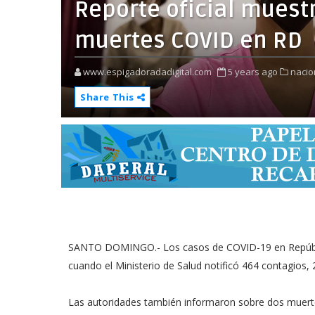
Reporte oficial muest
muertes COVID en RD
www.espigadoradadigital.com
5 years ago
nacio
Share This
SANTO DOMINGO.- Los casos de COVID-19 en República
cuando el Ministerio de Salud notificó 464 contagios
Las autoridades también informaron sobre dos muertes