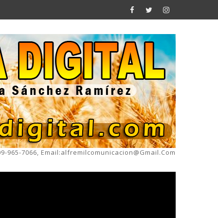
809-965-7066, Email:alfremilcomunicacion@gmail.com