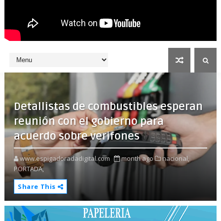
Detallistas de combustibles esperan
reunión con el gobierno para
acuerdo sobre verifones
www.espigadoradadigital.com
month ago
nacional,
PORTADA,
Share This