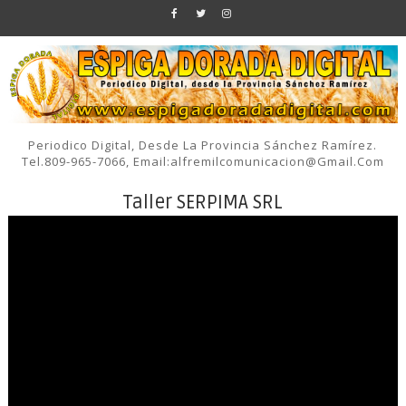
Periodico Digital, Desde La Provincia Sánchez Ramírez.
Tel.809-965-7066, Email:alfremilcomunicacion@gmail.com
Taller SERPIMA SRL