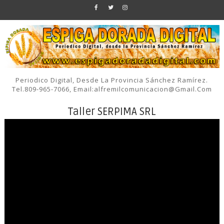
Periodico Digital, Desde La Provincia Sánchez Ramírez.
Tel.809-965-7066, Email:alfremilcomunicacion@gmail.com
Taller SERPIMA SRL