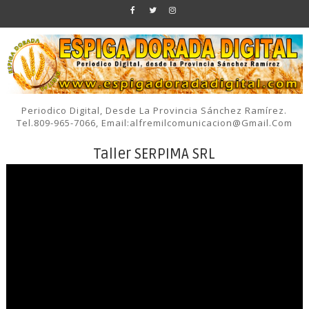
Periodico Digital, Desde La Provincia Sánchez Ramírez.
Tel.809-965-7066, Email:alfremilcomunicacion@gmail.com
Taller SERPIMA SRL