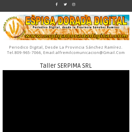
Periodico Digital, Desde La Provincia Sánchez Ramírez.
Tel.809-965-7066, Email:alfremilcomunicacion@gmail.com
Taller SERPIMA SRL