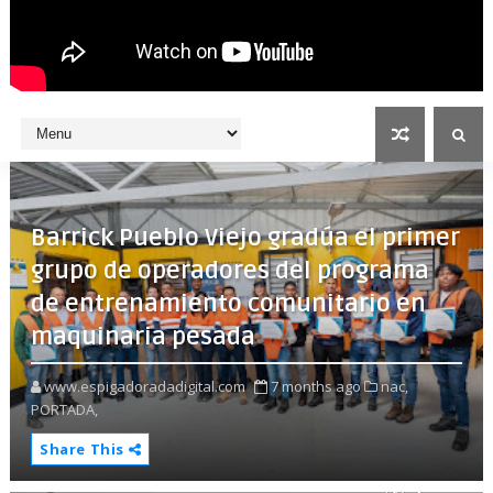
Barrick Pueblo Viejo gradúa el primer
grupo de operadores del programa
de entrenamiento comunitario en
maquinaria pesada
www.espigadoradadigital.com
7 months ago
nac,
PORTADA,
Share This