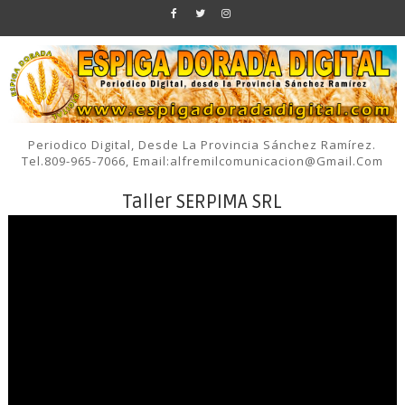
Periodico Digital, Desde La Provincia Sánchez Ramírez.
Tel.809-965-7066, Email:alfremilcomunicacion@gmail.com
Taller SERPIMA SRL