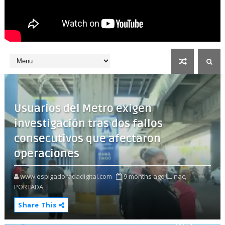
Usuarios del Metro exigen
investigación tras dos fallos
consecutivos que afectaron
operaciones
www.espigadoradadigital.com
9 months ago
nac,
PORTADA,
Share This