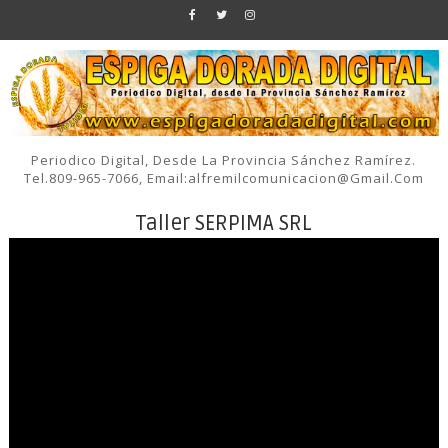
Periodico Digital, Desde La Provincia Sánchez Ramírez.
Tel.809-965-7066, Email:alfremilcomunicacion@gmail.com
Taller SERPIMA SRL