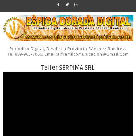
Periodico Digital, Desde La Provincia Sánchez Ramírez.
Tel.809-965-7066, Email:alfremilcomunicacion@gmail.com
Taller SERPIMA SRL