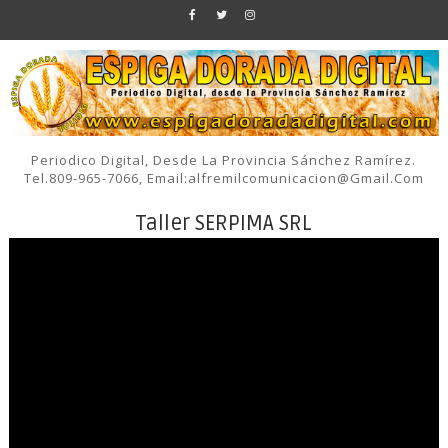
Periodico Digital, Desde La Provincia Sánchez Ramírez.
Tel.809-965-7066, Email:alfremilcomunicacion@gmail.com
Taller SERPIMA SRL