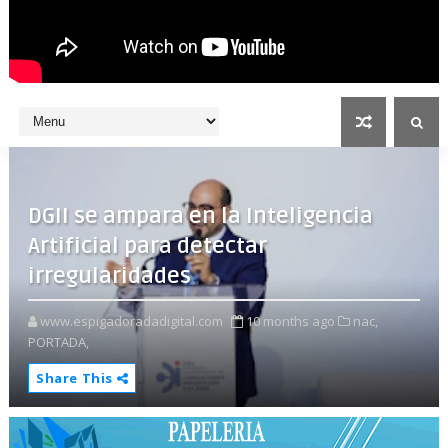
DGII se ampara en la Inteligencia
Artificial para detectar
irregularidades
www.espigadoradadigital.com
10 months ago
nac,
PORTADA,
Share This