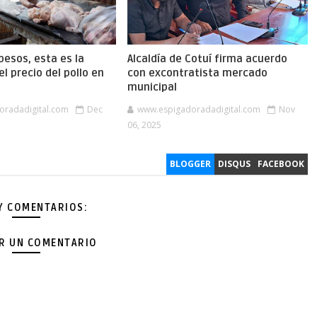
pesos, esta es la
Alcaldía de Cotuí firma acuerdo
el precio del pollo en
con excontratista mercado
municipal
oradadigital.com
Dec
www.espigadoradadigital.com
Nov
06, 2025
BLOGGER
DISQUS
FACEBOOK
Y COMENTARIOS:
AR UN COMENTARIO