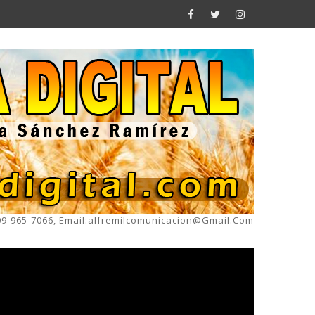
809-965-7066, Email:alfremilcomunicacion@gmail.com