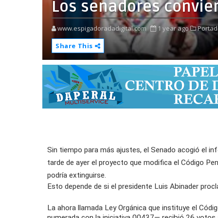
Los senadores convier
www.espigadoradadigital.com
1 year ago
Portad
Share This
Sin tiempo para más ajustes, el
Senado
acogió el
in
tarde de ayer el
proyecto que modifica el
Código Pe
podría extinguirse.
Esto depende de si el
presidente
Luis Abinader
proc
La ahora llamada
Ley Orgánica
que instituye el
Códig
numerada con la iniciativa 00437— recibió 26
votos