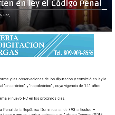
ten en ley el Código Penal
a. Nac,
forme
y las
observaciones
de los
diputados
y convirtió en
ley
la
nal
"anacrónico" y "napoleónico"
, cuya
vigencia
de 141 años
lama
el nuevo PC en los próximos días.
o Penal
de la
República Dominicana
, de 393
artículos
—
a favor y uno en contra, aplicada por
Antonio Taveras
(PRM-