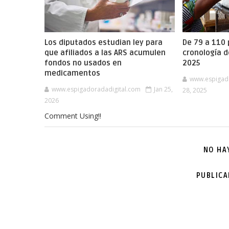
Los diputados estudian ley para
De 79 a 110 
que afiliados a las ARS acumulen
cronología d
fondos no usados en
2025
medicamentos
www.espigad
www.espigadoradadigital.com
Jan 25,
28, 2025
2026
Comment Using!!
NO HA
PUBLIC