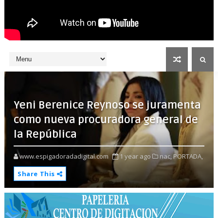
Yeni Berenice Reynoso se juramenta
como nueva procuradora general de
la República
www.espigadoradadigital.com
1 year ago
nac,
PORTADA,
Share This