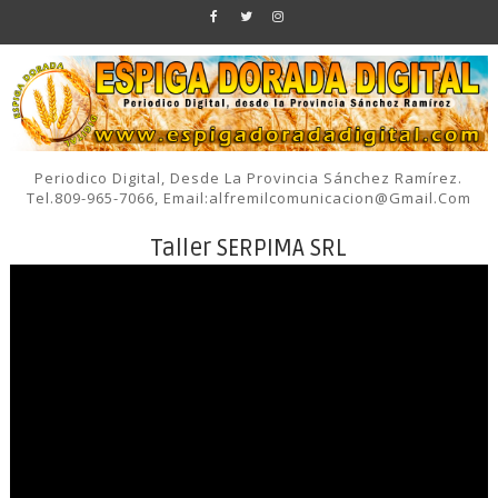
Periodico Digital, Desde La Provincia Sánchez Ramírez.
Tel.809-965-7066, Email:alfremilcomunicacion@gmail.com
Taller SERPIMA SRL