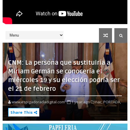
CNM: La persona que sustituiría a
Miriam Germán se conocería el
miércoles 19 y su elección podría ser
el 21 de febrero
www.espigadoradadigital.com
1 year ago
nac,
PORTADA,
Share This