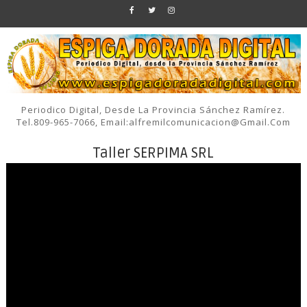
Periodico Digital, Desde La Provincia Sánchez Ramírez.
Tel.809-965-7066, Email:alfremilcomunicacion@gmail.com
Taller SERPIMA SRL