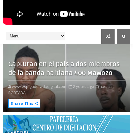
Capturan en el país a dos miembros
de la banda haitiana 400 Mawozo
www.espigadoradadigital.com
2 years ago
nac,
PORTADA,
Share This