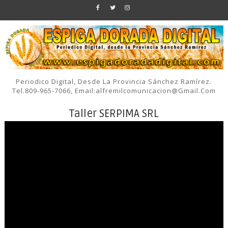
Periodico Digital, Desde La Provincia Sánchez Ramírez.
Tel.809-965-7066, Email:alfremilcomunicacion@gmail.com
Taller SERPIMA SRL