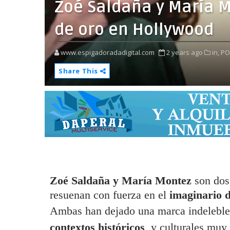
Zoé Saldaña y María 
de oro en Hollywood
www.espigadoradadigital.com
2 years ago
in,
PO
Share This
Zoé Saldaña y María Montez
son dos
resuenan con fuerza en el
imaginario d
Ambas han dejado una marca indeleble e
contextos históricos
y culturales muy 