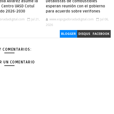
lia Álvarez asume la
Detallistas de combustibles
l Centro UASD Cotuí
esperan reunión con el gobierno
íodo 2026-2030
para acuerdo sobre verifones
oradadigital.com
Jul 21,
www.espigadoradadigital.com
Jul 06,
2026
BLOGGER
DISQUS
FACEBOOK
Y COMENTARIOS:
AR UN COMENTARIO