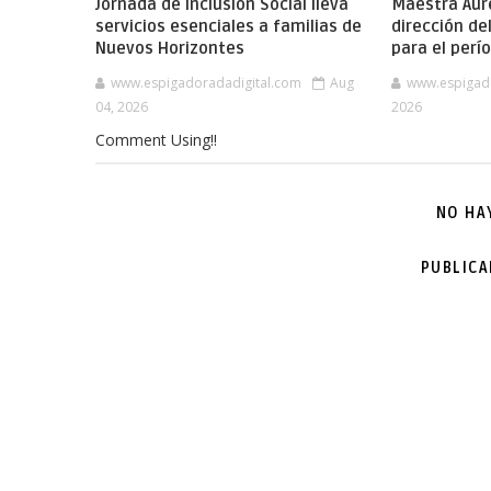
Jornada de Inclusión Social lleva
Maestra Aure
servicios esenciales a familias de
dirección de
Nuevos Horizontes
para el per
www.espigadoradadigital.com
Aug
www.espigad
04, 2026
2026
Comment Using!!
NO HA
PUBLIC