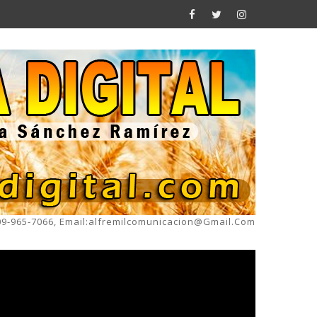
809-965-7066, Email:alfremilcomunicacion@gmail.com