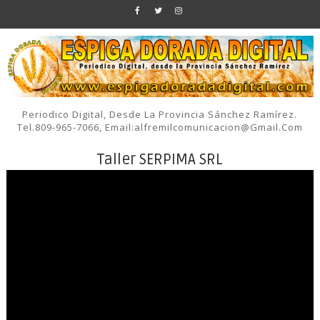
Periodico Digital, Desde La Provincia Sánchez Ramírez.
Tel.809-965-7066, Email:alfremilcomunicacion@gmail.com
Taller SERPIMA SRL