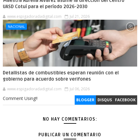
Maestra Aurelia Álvarez asume la dirección del Centro
UASD Cotuí para el período 2026-2030
www.espigadoradadigital.com
Jul 21, 2026
NACIONAL
Detallistas de combustibles esperan reunión con el
gobierno para acuerdo sobre verifones
www.espigadoradadigital.com
Jul 06, 2026
Comment Using!!
BLOGGER
DISQUS
FACEBOOK
NO HAY COMENTARIOS:
PUBLICAR UN COMENTARIO