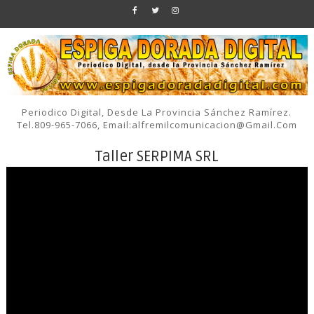
Periodico Digital, Desde La Provincia Sánchez Ramírez.
Tel.809-965-7066, Email:alfremilcomunicacion@gmail.com
Taller SERPIMA SRL