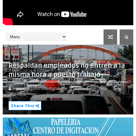
Respaldan empleados no entren a la
misma hora a puesto trabajo
www.espigadoradadigital.com
2 years ago
nac,
PORTADA,
Share This