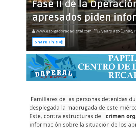
Fase II de la Operació
apresados piden info
www.espigadoradadigital.com
2 years ago
nac,
Share This
Familiares de las personas detenidas 
desplegada la madrugada de este miércol
Este, contra estructuras del
crimen or
información sobre la situación de los ap