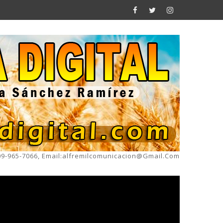
809-965-7066, Email:alfremilcomunicacion@gmail.com