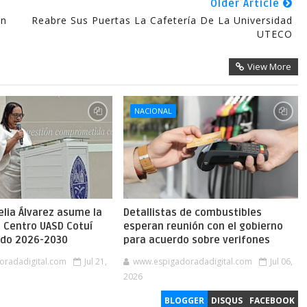
Older Article
ón
Reabre Sus Puertas La Cafetería De La Universidad
UTECO
View More
NACIONAL
lia Álvarez asume la
Detallistas de combustibles
l Centro UASD Cotuí
esperan reunión con el gobierno
íodo 2026-2030
para acuerdo sobre verifones
oradadigital.com
Jul 21,
www.espigadoradadigital.com
Jul 06,
2026
BLOGGER
DISQUS
FACEBOOK