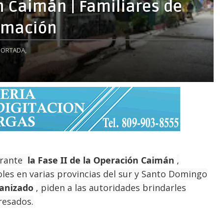
n Caimán | Familiares de
rmación
PORTADA,
durante
la Fase II de la Operación Caimán
,
es en varias provincias del sur y Santo Domingo
ganizado
, piden a las autoridades brindarles
resados.