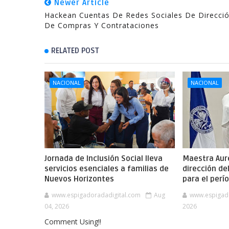
Newer Article
Hackean Cuentas De Redes Sociales De Direcci
De Compras Y Contrataciones
RELATED POST
NACIONAL
NACIONAL
Jornada de Inclusión Social lleva
Maestra Aure
servicios esenciales a familias de
dirección de
Nuevos Horizontes
para el per
www.espigadoradadigital.com
Aug
www.espigad
04, 2026
2026
Comment Using!!