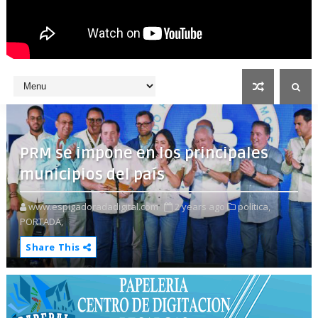
PRM se impone en los principales
municipios del país
www.espigadoradadigital.com
2 years ago
política,
PORTADA,
Share This