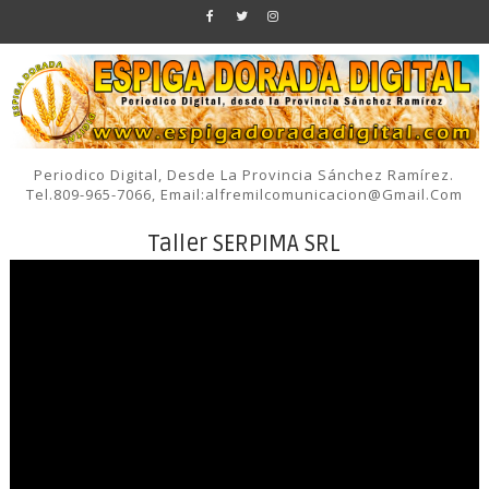
Periodico Digital, Desde La Provincia Sánchez Ramírez.
Tel.809-965-7066, Email:alfremilcomunicacion@gmail.com
Taller SERPIMA SRL