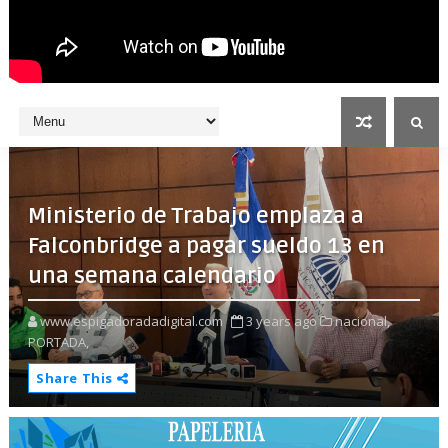
Ministerio de Trabajo emplaza a
Falconbridge a pagar sueldo 13 en
una semana calendario
www.espigadoradadigital.com
3 years ago
nacional,
PORTADA,
Share This