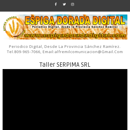
Periodico Digital, Desde La Provincia Sánchez Ramírez.
Tel.809-965-7066, Email:alfremilcomunicacion@gmail.com
Taller SERPIMA SRL