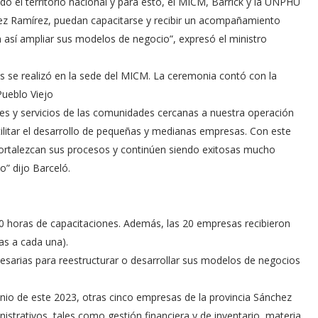
do el territorio nacional y para esto, el MICM, Barrick y la UNPHU
ez Ramírez, puedan capacitarse y recibir un acompañamiento
 así ampliar sus modelos de negocio”, expresó el ministro
es se realizó en la sede del MICM. La ceremonia contó con la
Pueblo Viejo
nes y servicios de las comunidades cercanas a nuestra operación
acilitar el desarrollo de pequeñas y medianas empresas. Con este
fortalezcan sus procesos y continúen siendo exitosas mucho
” dijo Barceló.
0 horas de capacitaciones. Además, las 20 empresas recibieron
ras a cada una).
esarias para reestructurar o desarrollar sus modelos de negocios
unio de este 2023, otras cinco empresas de la provincia Sánchez
strativos, tales como gestión financiera y de inventario, materia