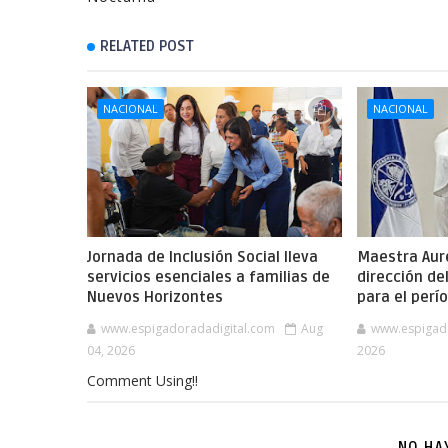
RELATED POST
NACIONAL
NACIONAL
Jornada de Inclusión Social lleva
Maestra Aure
servicios esenciales a familias de
dirección de
Nuevos Horizontes
para el per
www.espigadoradadigital.com
Aug
www.espigad
04, 2026
2026
Comment Using!!
NO HA