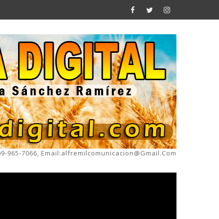
809-965-7066, Email:alfremilcomunicacion@gmail.com