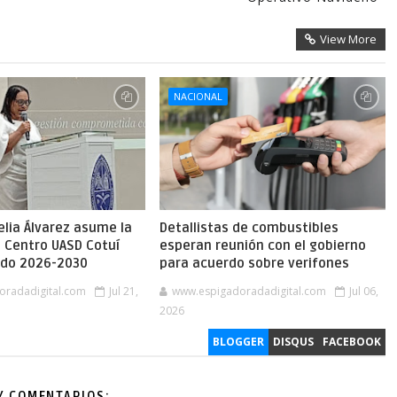
View More
NACIONAL
lia Álvarez asume la
Detallistas de combustibles
l Centro UASD Cotuí
esperan reunión con el gobierno
íodo 2026-2030
para acuerdo sobre verifones
oradadigital.com
Jul 21,
www.espigadoradadigital.com
Jul 06,
2026
BLOGGER
DISQUS
FACEBOOK
Y COMENTARIOS: