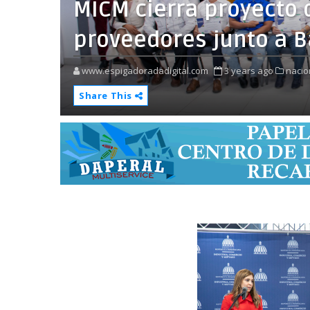
MICM cierra proyecto 
proveedores junto a B
www.espigadoradadigital.com
3 years ago
nacio
Share This