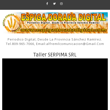
Periodico Digital, Desde La Provincia Sánchez Ramírez.
Tel.809-965-7066, Email:alfremilcomunicacion@gmail.com
Taller SERPIMA SRL