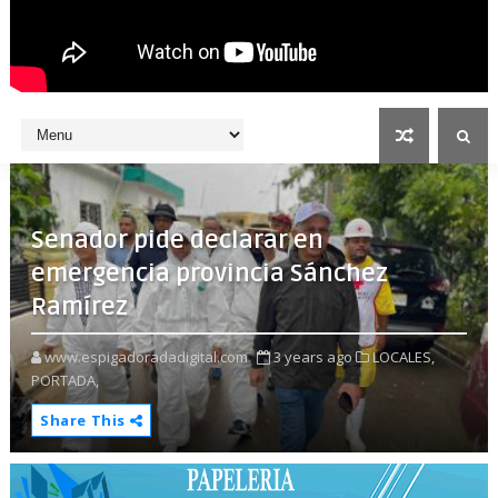
Senador pide declarar en
emergencia provincia Sánchez
Ramírez
www.espigadoradadigital.com
3 years ago
LOCALES,
PORTADA,
Share This