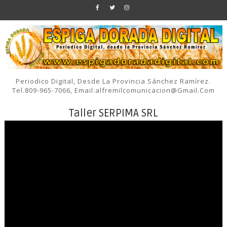
Periodico Digital, Desde La Provincia Sánchez Ramírez.
Tel.809-965-7066, Email:alfremilcomunicacion@gmail.com
Taller SERPIMA SRL