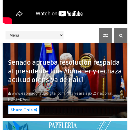
Senado aprueba resolución respalda
al presidente Luis Abinader y rechaza
actitud ofensiva de Haití
www.espigadoradadigital.com
3 years ago
nacional,
PORTADA,
Share This