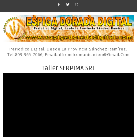
Periodico Digital, Desde La Provincia Sánchez Ramírez.
Tel.809-965-7066, Email:alfremilcomunicacion@gmail.com
Taller SERPIMA SRL