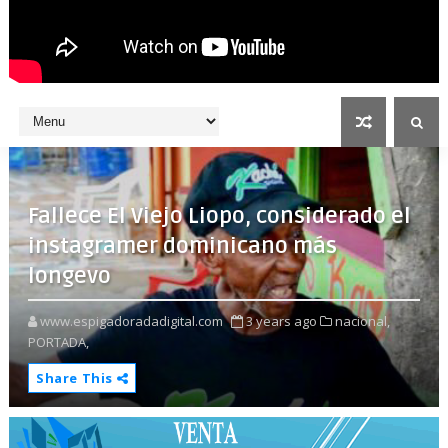
Fallece El Viejo Liopo, considerado el
instagramer dominicano más
longevo
www.espigadoradadigital.com
3 years ago
nacional,
PORTADA,
Share This