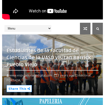
Estudiantes de la Facultad de
Ciencias de la UASD visitan Barrick
Pueblo Viejo
www.espigadoradadigital.com
3 years ago
nacional,
PORTADA,
Share This