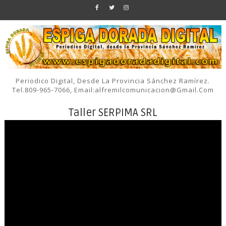
Periodico Digital, Desde La Provincia Sánchez Ramírez.
Tel.809-965-7066, Email:alfremilcomunicacion@gmail.com
Taller SERPIMA SRL