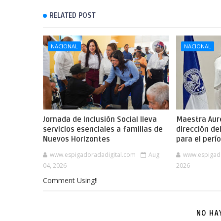
RELATED POST
NACIONAL
NACIONAL
Jornada de Inclusión Social lleva
Maestra Aure
servicios esenciales a familias de
dirección de
Nuevos Horizontes
para el per
www.espigadoradadigital.com
Aug
www.espigad
04, 2026
2026
Comment Using!!
NO HA