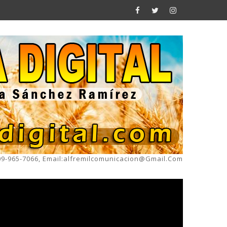
809-965-7066, Email:alfremilcomunicacion@gmail.com