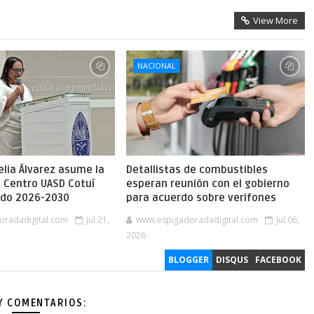
View More
NACIONAL
lia Álvarez asume la
Detallistas de combustibles
l Centro UASD Cotuí
esperan reunión con el gobierno
íodo 2026-2030
para acuerdo sobre verifones
oradadigital.com
Jul 21,
www.espigadoradadigital.com
Jul 06,
2026
BLOGGER
DISQUS
FACEBOOK
Y COMENTARIOS: