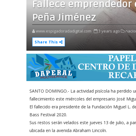
Fallece emprendedor 
Peña Jiménez
www.espigadoradadigital.com
3 years ago
nacio
Share This
SANTO DOMINGO.- La actividad pisícola ha perdido un
fallecimiento este miércoles del empresario José Mig
El fallecido era presidente de la Fundación Miguel L. 
Bass Festival 2020.
Sus restos serán velados este jueves 13 de julio, a part
ubicada en la avenida Abraham Lincoln.