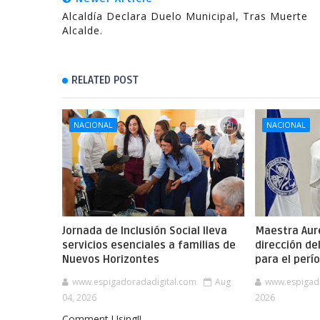
Alcaldía Declara Duelo Municipal, Tras Muerte
Alcalde.
RELATED POST
NACIONAL
NACIONAL
Jornada de Inclusión Social lleva
Maestra Aure
servicios esenciales a familias de
dirección de
Nuevos Horizontes
para el per
www.espigadoradadigital.com
Aug
www.espigad
04, 2026
2026
Comment Using!!