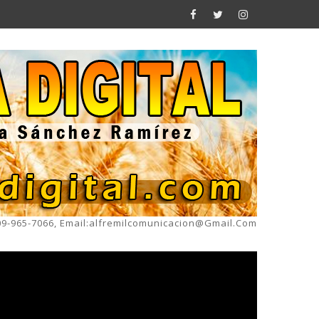
809-965-7066, Email:alfremilcomunicacion@gmail.com