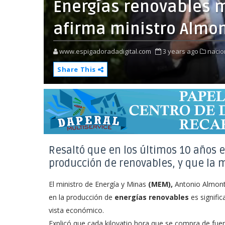
Energías renovables 
afirma ministro Almo
www.espigadoradadigital.com
3 years ago
nacio
Share This
Resaltó que en los últimos 10 años e
producción de renovables, y que la m
El ministro de Energía y Minas
(MEM),
Antonio Almonte
en la producción de
energías renovables
es signifi
vista económico.
Explicó que cada kilovatio hora que se compra de fue