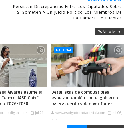
Persisten Discrepancias Entre Los Diputados Sobre
Si Someten A Un Juicio Político Los Miembros De
La Cámara De Cuentas
View More
NACIONAL
lia Álvarez asume la
Detallistas de combustibles
l Centro UASD Cotuí
esperan reunión con el gobierno
íodo 2026-2030
para acuerdo sobre verifones
oradadigital.com
Jul 21,
www.espigadoradadigital.com
Jul 06,
2026