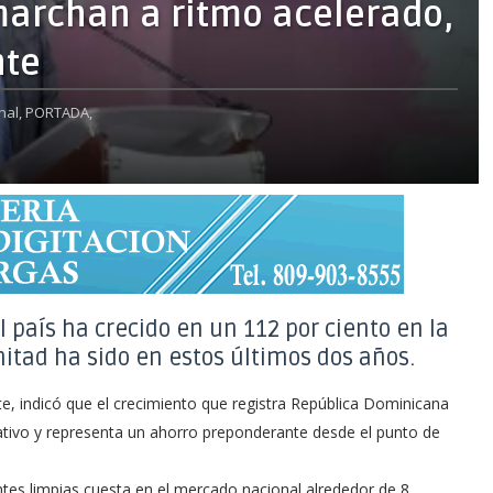
marchan a ritmo acelerado,
nte
nal,
PORTADA,
l país ha crecido en un 112 por ciento en la
itad ha sido en estos últimos dos años.
, indicó que el crecimiento que registra República Dominicana
cativo y representa un ahorro preponderante desde el punto de
ntes limpias cuesta en el mercado nacional alrededor de 8