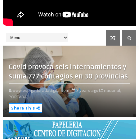
Covid provoca seis internamientos y
suma 777 contagios en 30 provincias
www.espigadoradadigital.com
3 years ago
nacional,
PORTADA,
Share This