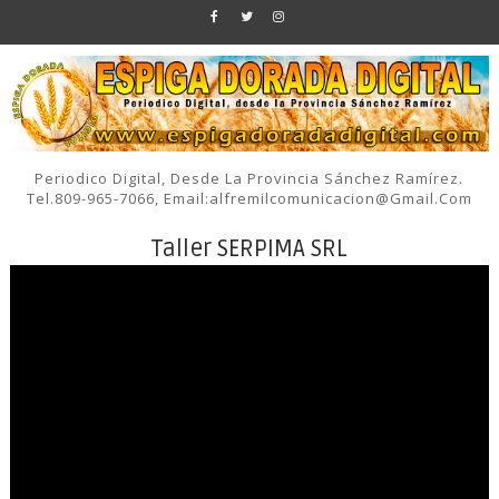
Periodico Digital, Desde La Provincia Sánchez Ramírez.
Tel.809-965-7066, Email:alfremilcomunicacion@gmail.com
Taller SERPIMA SRL