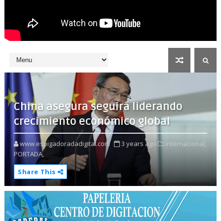
China asegura seguirá liderando
crecimiento económico global
www.espigadoradadigital.com
3 years ago
internacional,
PORTADA,
Share This