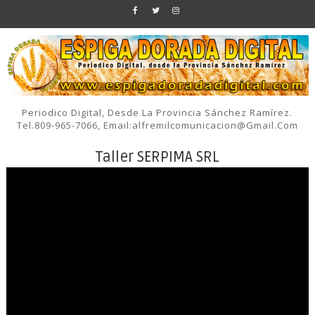
Periodico Digital, Desde La Provincia Sánchez Ramírez.
Tel.809-965-7066, Email:alfremilcomunicacion@gmail.com
Taller SERPIMA SRL