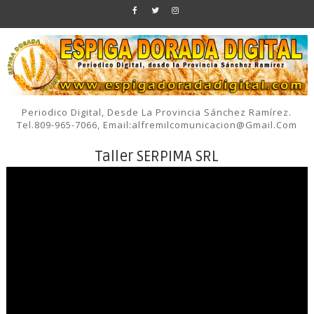
Periodico Digital, Desde La Provincia Sánchez Ramírez.
Tel.809-965-7066, Email:alfremilcomunicacion@gmail.com
Taller SERPIMA SRL