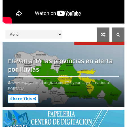
Elevan a 14 las provincias en alerta
por lluvias
www.espigadoradadigital.com
3 years ago
nacional,
PORTADA,
Share This