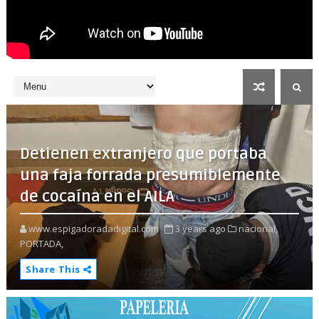
Detienen extranjero que portaba
una faja forrada presumiblemente
de cocaína en el AILA
www.espigadoradadigital.com
3 years ago
nacional,
PORTADA,
Share This