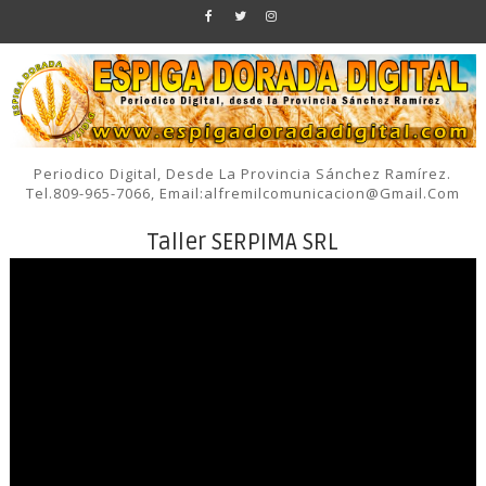
Periodico Digital, Desde La Provincia Sánchez Ramírez.
Tel.809-965-7066, Email:alfremilcomunicacion@gmail.com
Taller SERPIMA SRL