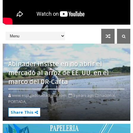
Abinader insiste en no abrir el
mercado al arroz de EE. UU. en el
marco del DR-Cafta
www.espigadoradadigital.com
3 years ago
nacional,
PORTADA,
Share This