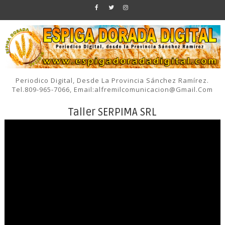
Periodico Digital, Desde La Provincia Sánchez Ramírez.
Tel.809-965-7066, Email:alfremilcomunicacion@gmail.com
Taller SERPIMA SRL