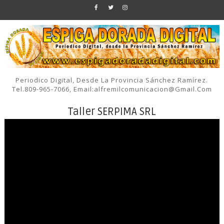
Periodico Digital, Desde La Provincia Sánchez Ramírez.
Tel.809-965-7066, Email:alfremilcomunicacion@gmail.com
Taller SERPIMA SRL