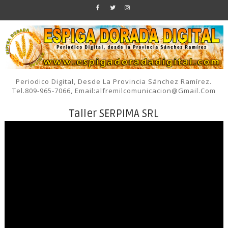
Periodico Digital, Desde La Provincia Sánchez Ramírez.
Tel.809-965-7066, Email:alfremilcomunicacion@gmail.com
Taller SERPIMA SRL