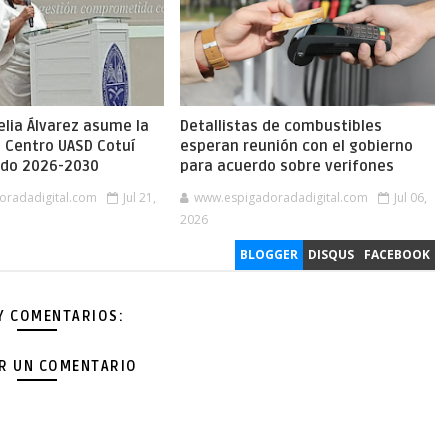
lia Álvarez asume la
Detallistas de combustibles
l Centro UASD Cotuí
esperan reunión con el gobierno
íodo 2026-2030
para acuerdo sobre verifones
oradadigital.com
Jul 21,
www.espigadoradadigital.com
Jul 06,
2026
BLOGGER
DISQUS
FACEBOOK
Y COMENTARIOS:
AR UN COMENTARIO