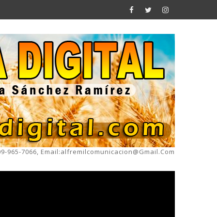
809-965-7066, Email:alfremilcomunicacion@gmail.com