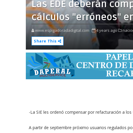
Las EDE deberán comp
cálculos "erróneos" en
www.espigadoradadigital.com
4 years ago
nacio
Share This
-La SIE les ordenó compensar por refacturación a los
A partir de septiembre próximo usuarios regulados po