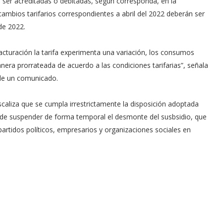
ser acreditadas o debitadas, según corresponda, en la
cambios tarifarios correspondientes a abril del 2022 deberán ser
de 2022.
acturación la tarifa experimenta una variación, los consumos
nera prorrateada de acuerdo a las condiciones tarifarias”, señala
s de un comunicado.
scaliza que se cumpla irrestrictamente la disposición adoptada
o, de suspender de forma temporal el desmonte del susbsidio, que
 partidos políticos, empresarios y organizaciones sociales en