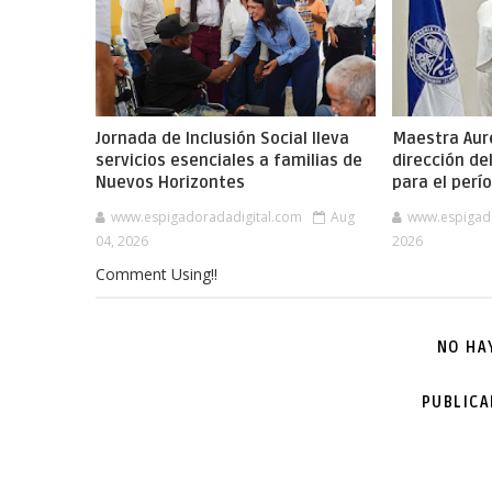
Jornada de Inclusión Social lleva
Maestra Aure
servicios esenciales a familias de
dirección de
Nuevos Horizontes
para el per
www.espigadoradadigital.com
Aug
www.espigad
04, 2026
2026
Comment Using!!
NO HA
PUBLIC