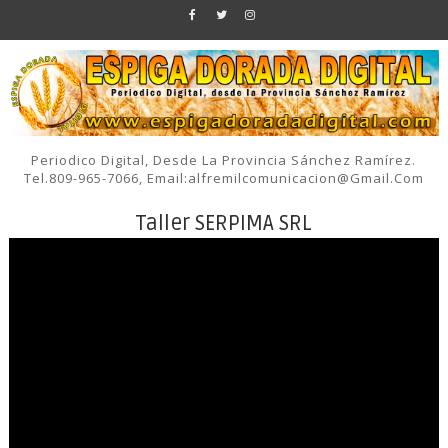
Periodico Digital, Desde La Provincia Sánchez Ramírez.
Tel.809-965-7066, Email:alfremilcomunicacion@gmail.com
Taller SERPIMA SRL