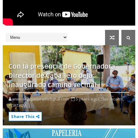
Con la presencia de Gobernadora
Director de Caballero deja
inaugurado camino vecinal
www.espigadoradadigital.com
5 years ago
las locales,
PORTADA,
Share This