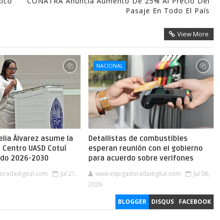
xico
CONATRA Anuncia Aumento De 25% Al Precio Del
Pasaje En Todo El País
View More
NACIONAL
lia Álvarez asume la
Detallistas de combustibles
l Centro UASD Cotuí
esperan reunión con el gobierno
íodo 2026-2030
para acuerdo sobre verifones
oradadigital.com
Jul 21,
www.espigadoradadigital.com
Jul 06,
2026
BLOGGER
DISQUS
FACEBOOK