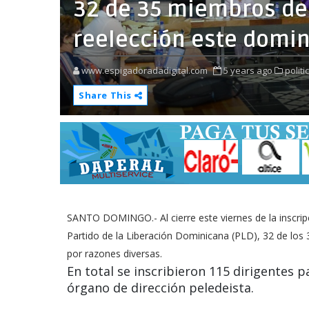
32 de 35 miembros del
reelección este domi
www.espigadoradadigital.com
5 years ago
politi
Share This
SANTO DOMINGO.- Al cierre este viernes de la inscrip
Partido de la Liberación Dominicana (PLD), 32 de los 3
por razones diversas.
En total se inscribieron 115 dirigentes 
órgano de dirección peledeista.