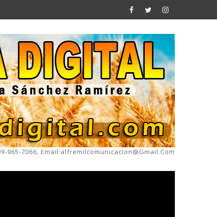
809-965-7066, Email:alfremilcomunicacion@gmail.com