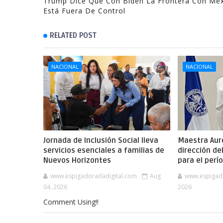
Trump Dice Que Con Biden La Frontera Con Mé
Está Fuera De Control
RELATED POST
NACIONAL
NACIONAL
Jornada de Inclusión Social lleva
Maestra Aure
servicios esenciales a familias de
dirección de
Nuevos Horizontes
para el per
www.espigadoradadigital.com
Aug
www.espigad
04, 2026
2026
Comment Using!!