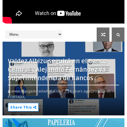
Valdez Albizu seguirá en el Banco
Central y Alejandro Fernández va
Superintendencia de Bancos
www.espigadoradadigital.com
6 years ago
nacional,
PORTADA,
Share This