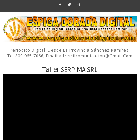
Periodico Digital, Desde La Provincia Sánchez Ramírez.
Tel.809-965-7066, Email:alfremilcomunicacion@gmail.com
Taller SERPIMA SRL