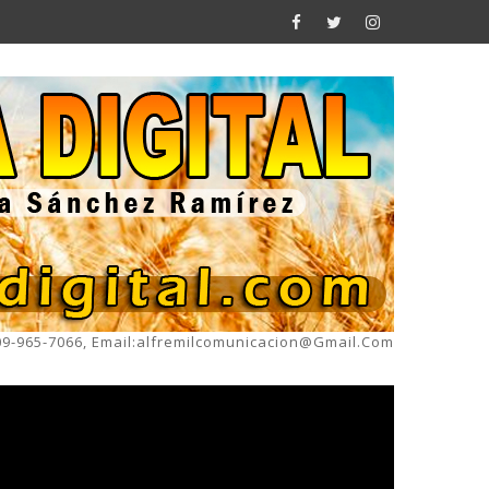
809-965-7066, Email:alfremilcomunicacion@gmail.com