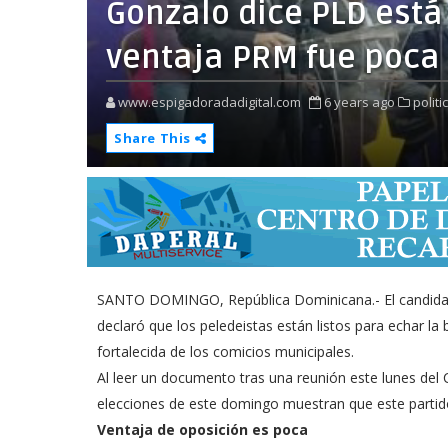
Gonzalo dice PLD está 
ventaja PRM fue poca
www.espigadoradadigital.com
6 years ago
politi
Share This
SANTO DOMINGO, República Dominicana.- El candidato 
declaró que los peledeistas están listos para echar la
fortalecida de los comicios municipales.
Al leer un documento tras una reunión este lunes del C
elecciones de este domingo muestran que este partido
Ventaja de oposición es poca