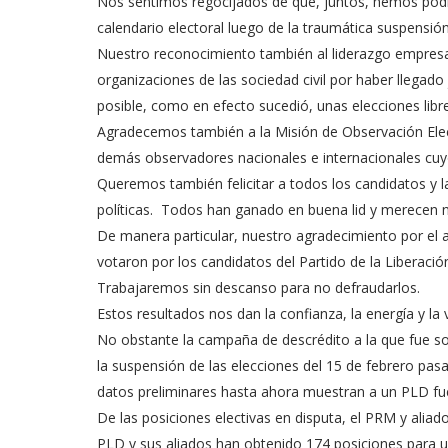
Nos sentimos regocijados de que, juntos, hemos podi
calendario electoral luego de la traumática suspensió
Nuestro reconocimiento también al liderazgo empresari
organizaciones de las sociedad civil por haber llegado
posible, como en efecto sucedió, unas elecciones libre
Agradecemos también a la Misión de Observación Elec
demás observadores nacionales e internacionales cuyo 
Queremos también felicitar a todos los candidatos y la
políticas. Todos han ganado en buena lid y merecen 
De manera particular, nuestro agradecimiento por el 
votaron por los candidatos del Partido de la Liberació
Trabajaremos sin descanso para no defraudarlos.
Estos resultados nos dan la confianza, la energía y la 
No obstante la campaña de descrédito a la que fue so
la suspensión de las elecciones del 15 de febrero pasa
datos preliminares hasta ahora muestran a un PLD fuer
De las posiciones electivas en disputa, el PRM y alia
PLD y sus aliados han obtenido 174 posiciones para u