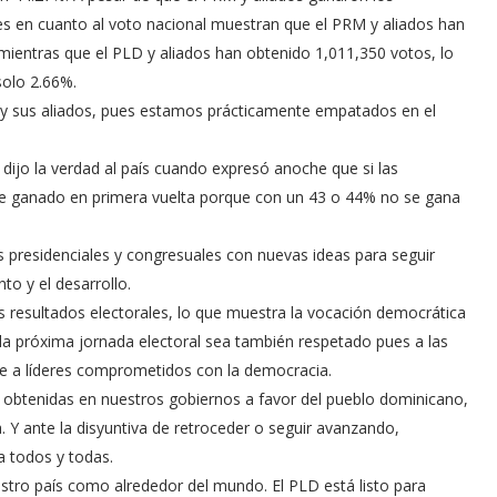
es en cuanto al voto nacional muestran que el PRM y aliados han
ientras que el PLD y aliados han obtenido 1,011,350 votos, lo
solo 2.66%.
LD y sus aliados, pues estamos prácticamente empatados en el
dijo la verdad al país cuando expresó anoche que si las
ese ganado en primera vuelta porque con un 43 o 44% no se gana
nes presidenciales y congresuales con nuevas ideas para seguir
to y el desarrollo.
resultados electorales, lo que muestra la vocación democrática
 la próxima jornada electoral sea también respetado pues a las
e a líderes comprometidos con la democracia.
 obtenidas en nuestros gobiernos a favor del pueblo dominicano,
a. Y ante la disyuntiva de retroceder o seguir avanzando,
 todos y todas.
tro país como alrededor del mundo. El PLD está listo para