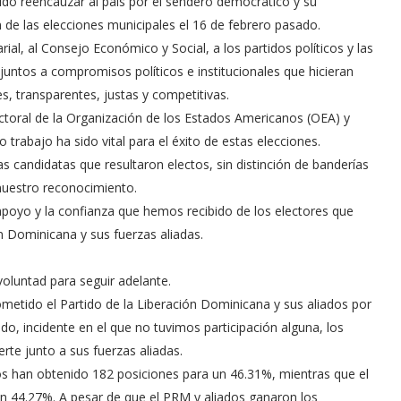
do reencauzar al país por el sendero democrático y su
n de las elecciones municipales el 16 de febrero pasado.
al, al Consejo Económico y Social, a los partidos políticos y las
 juntos a compromisos políticos e institucionales que hicieran
s, transparentes, justas y competitivas.
toral de la Organización de los Estados Americanos (OEA) y
trabajo ha sido vital para el éxito de estas elecciones.
s candidatas que resultaron electos, sin distinción de banderías
nuestro reconocimiento.
apoyo y la confianza que hemos recibido de los electores que
n Dominicana y sus fuerzas aliadas.
voluntad para seguir adelante.
metido el Partido de la Liberación Dominicana y sus aliados por
do, incidente en el que no tuvimos participación alguna, los
te junto a sus fuerzas aliadas.
dos han obtenido 182 posiciones para un 46.31%, mientras que el
n 44.27%. A pesar de que el PRM y aliados ganaron los