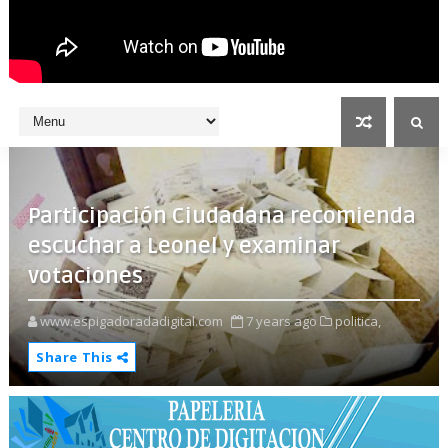
Participación Ciudadana recomienda
escuchar a Leonel y examinar
votaciones
www.espigadoradadigital.com
7 years ago
politica,
Share This