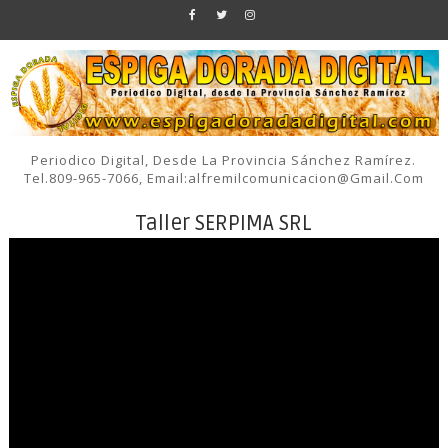
Periodico Digital, Desde La Provincia Sánchez Ramírez.
Tel.809-965-7066, Email:alfremilcomunicacion@gmail.com
Taller SERPIMA SRL