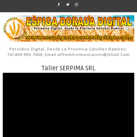
Periodico Digital, Desde La Provincia Sánchez Ramírez.
Tel.809-965-7066, Email:alfremilcomunicacion@gmail.com
Taller SERPIMA SRL