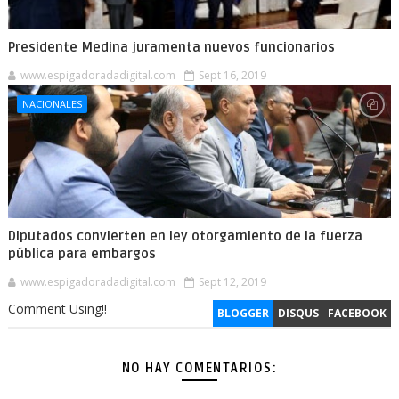
Presidente Medina juramenta nuevos funcionarios
www.espigadoradadigital.com
Sept 16, 2019
NACIONALES
Diputados convierten en ley otorgamiento de la fuerza
pública para embargos
www.espigadoradadigital.com
Sept 12, 2019
Comment Using!!
BLOGGER
DISQUS
FACEBOOK
NO HAY COMENTARIOS: