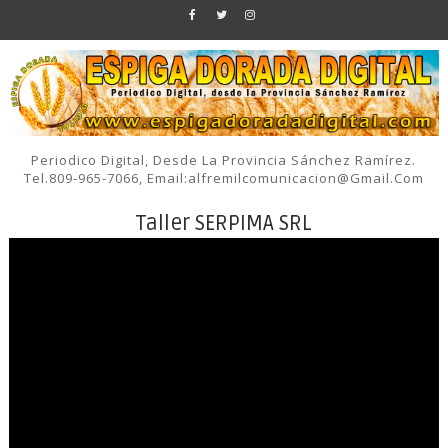
Periodico Digital, Desde La Provincia Sánchez Ramírez.
Tel.809-965-7066, Email:alfremilcomunicacion@gmail.com
Taller SERPIMA SRL